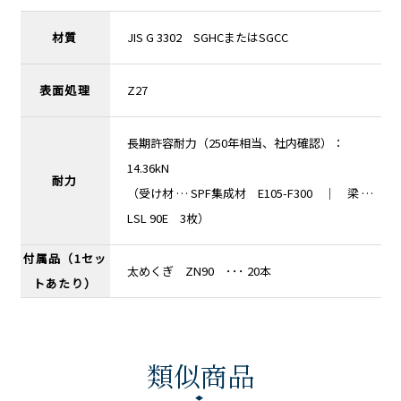
材質
JIS G 3302 SGHCまたはSGCC
表面処理
Z27
長期許容耐力（250年相当、社内確認）：
14.36kN
耐力
（受け材 … SPF集成材 E105-F300 ｜ 梁 …
LSL 90E 3枚）
付属品（1セッ
太めくぎ ZN90 ･･･ 20本
トあたり）
類似商品