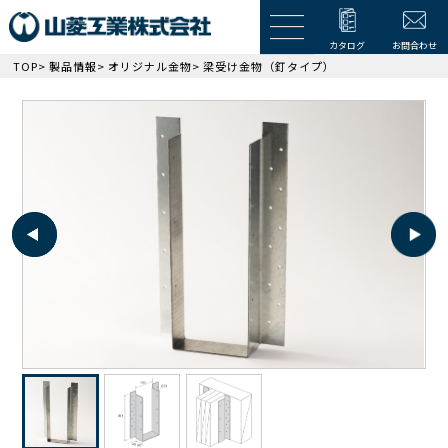
カタログ
お問合わせ
TOP
>
製品情報
>
オリジナル金物
> 梁受け金物（釘タイプ）