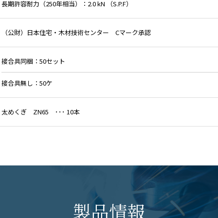
長期許容耐力（250年相当）：2.0 kN （S.P.F）
（公財）日本住宅・木材技術センター Cマーク承認
接合具同梱：50セット
接合具無し：50ケ
太めくぎ ZN65 ･･･ 10本
製品情報