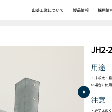
山菱工業について
製品情報
採用情
JH2-
用途
・床根太・垂
い場合に使用
注意
・必ず太めく