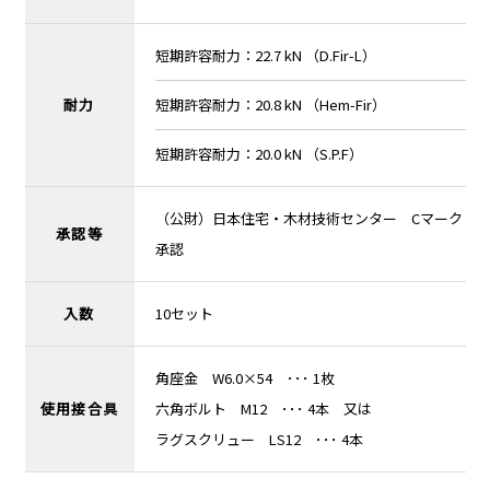
短期許容耐力：22.7 kN （D.Fir-L）
耐力
短期許容耐力：20.8 kN （Hem-Fir）
短期許容耐力：20.0 kN （S.P.F）
（公財）日本住宅・木材技術センター Cマーク
承認等
承認
入数
10セット
角座金 W6.0×54 ･･･ 1枚
使用接合具
六角ボルト M12 ･･･ 4本 又は
ラグスクリュー LS12 ･･･ 4本