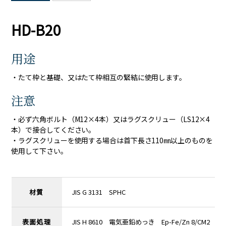
HD-B20
用途
・たて枠と基礎、又はたて枠相互の緊結に使用します。
注意
・必ず六角ボルト（M12×4本）又はラグスクリュー（LS12×4
本）で接合してください。
・ラグスクリューを使用する場合は首下長さ110㎜以上のものを
使用して下さい。
材質
JIS G 3131 SPHC
表面処理
JIS H 8610 電気亜鉛めっき Ep-Fe/Zn 8/CM2