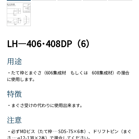
LH―406･408DP（6）
用途
・たて枠とまぐさ（606集成材 もしくは 608集成材）の接合
に使用します。
特徴
・まぐさ受けの代わりに使用出来ます。
注意
・必ずMDビス（たて枠 … SDS-75×6本）、ドリフトピン（まぐ
さ … φ12-138×2本）で接合してください。