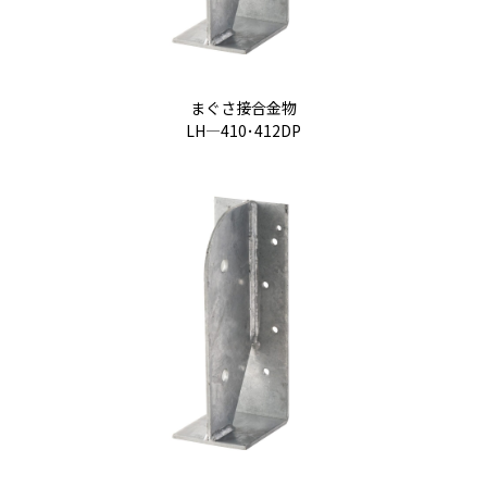
まぐさ接合金物
LH―410･412DP