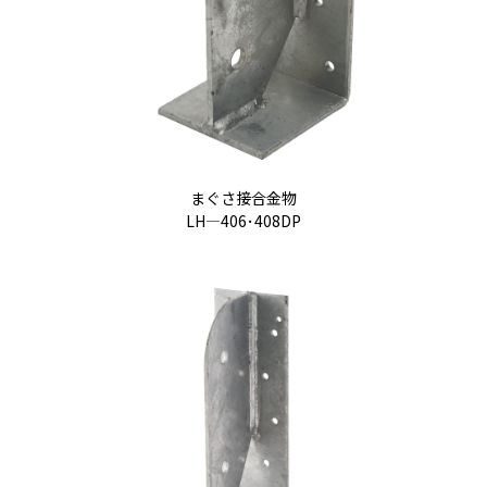
まぐさ接合金物
LH―406･408DP