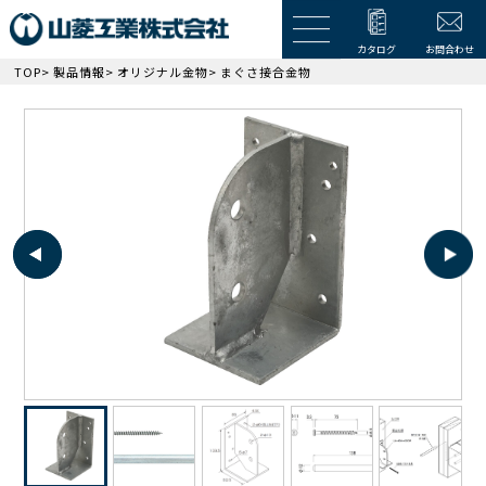
カタログ
お問合わせ
TOP
>
製品情報
>
オリジナル金物
> まぐさ接合金物