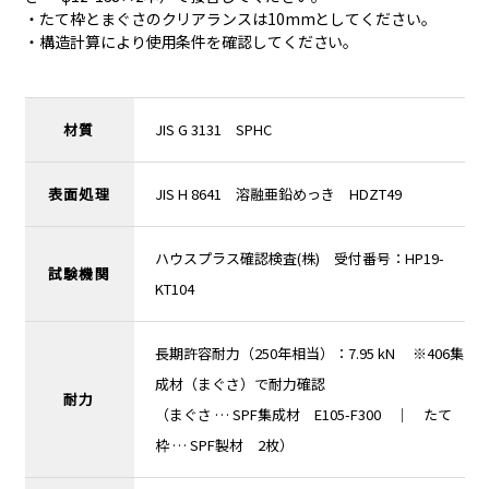
・たて枠とまぐさのクリアランスは10mmとしてください。
・構造計算により使用条件を確認してください。
材質
JIS G 3131 SPHC
表面処理
JIS H 8641 溶融亜鉛めっき HDZT49
ハウスプラス確認検査(株) 受付番号：HP19-
試験機関
KT104
長期許容耐力（250年相当）：7.95 kN ※406集
成材（まぐさ）で耐力確認
耐力
（まぐさ … SPF集成材 E105-F300 ｜ たて
枠 … SPF製材 2枚）