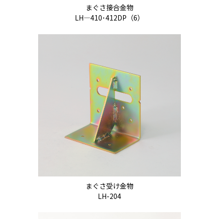
まぐさ接合金物
LH―410･412DP（6）
まぐさ受け金物
LH-204