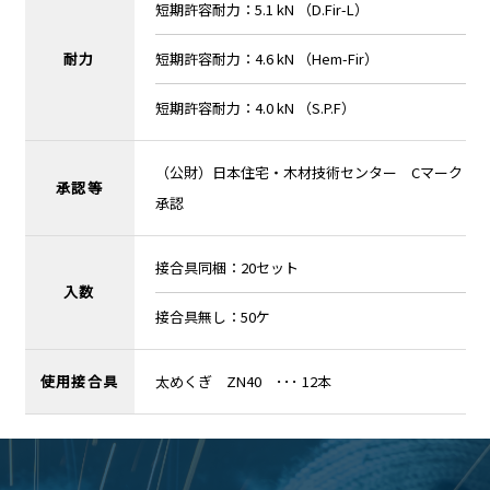
短期許容耐力：5.1 kN （D.Fir-L）
耐力
短期許容耐力：4.6 kN （Hem-Fir）
短期許容耐力：4.0 kN （S.P.F）
（公財）日本住宅・木材技術センター Cマーク
承認等
承認
接合具同梱：20セット
入数
接合具無し：50ケ
使用接合具
太めくぎ ZN40 ･･･ 12本