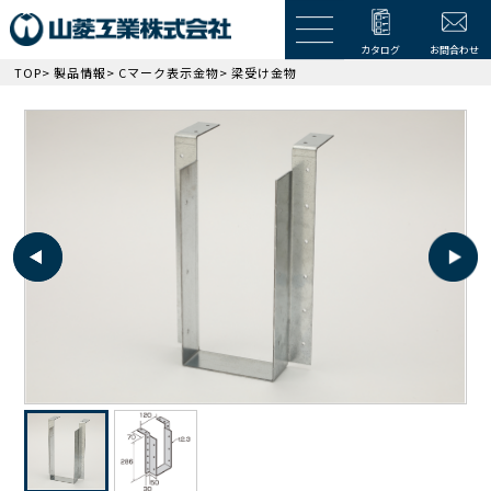
カタログ
お問合わせ
TOP
>
製品情報
>
Cマーク表示金物
> 梁受け金物