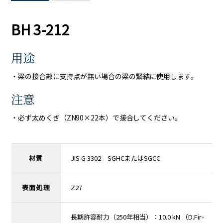
BH 3-212
用途
・梁の接合部に支持点が無い場合の梁の緊結に使用します。
注意
・必ず太めくぎ（ZN90×22本）で接合してください。
材質
JIS G 3302 SGHCまたはSGCC
表面処理
Z27
長期許容耐力（250年相当）：10.0 kN （D.Fir-