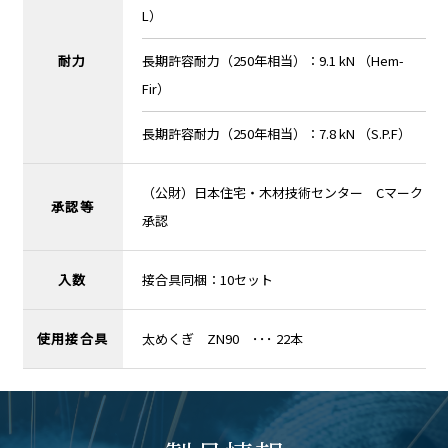
L）
耐力
長期許容耐力（250年相当）：9.1 kN （Hem-
Fir）
長期許容耐力（250年相当）：7.8 kN （S.P.F）
（公財）日本住宅・木材技術センター Cマーク
承認等
承認
入数
接合具同梱：10セット
使用接合具
太めくぎ ZN90 ･･･ 22本